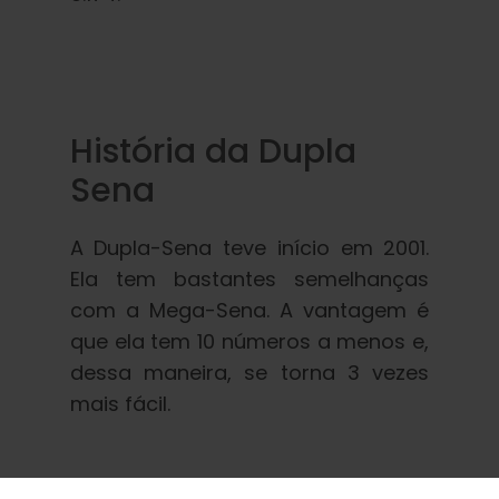
História da Dupla
Sena
A Dupla-Sena teve início em 2001.
Ela tem bastantes semelhanças
com a Mega-Sena. A vantagem é
que ela tem 10 números a menos e,
dessa maneira, se torna 3 vezes
mais fácil.