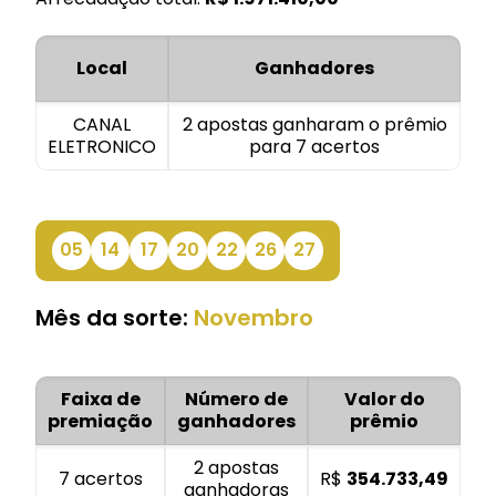
Local
Ganhadores
CANAL
2 apostas ganharam o prêmio
ELETRONICO
para 7 acertos
05
14
17
20
22
26
27
Mês da sorte:
Novembro
Faixa de
Número de
Valor do
premiação
ganhadores
prêmio
2 apostas
7 acertos
R$
354.733,49
ganhadoras