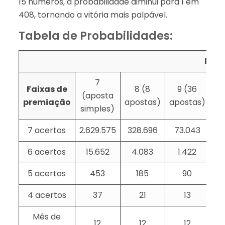
15 números, a probabilidade diminui para 1 em
408, tornando a vitória mais palpável.
Tabela de Probabilidades:
Núme
7
Faixas de
8 (8
9 (36
1
(aposta
premiação
apostas)
apostas)
ap
simples)
7 acertos
2.629.575
328.696
73.043
6 acertos
15.652
4.083
1.422
5 acertos
453
185
90
4 acertos
37
21
13
Mês de
12
12
12