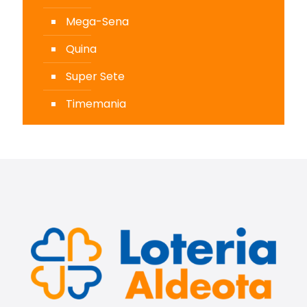
Mega-Sena
Quina
Super Sete
Timemania