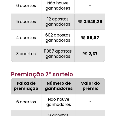
Não houve
6 acertos
-
ganhadores
12 apostas
5 acertos
R$
3.945,26
ganhadoras
602 apostas
4 acertos
R$
89,87
ganhadoras
11387 apostas
3 acertos
R$
2,37
ganhadoras
Premiação 2º sorteio
Faixa de
Número de
Valor do
premiação
ganhadores
prêmio
Não houve
6 acertos
-
ganhadores
8 apostas