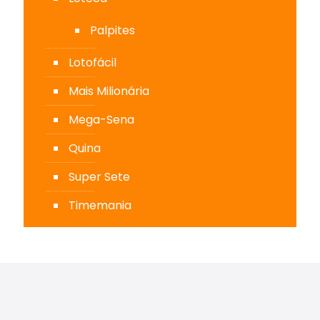
Palpites
Lotofácil
Mais Milionária
Mega-Sena
Quina
Super Sete
Timemania