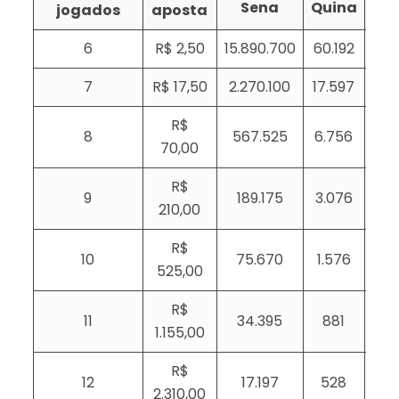
Sena
Quina
Qu
jogados
aposta
6
R$ 2,50
15.890.700
60.192
1
7
R$ 17,50
2.270.100
17.597
5
R$
8
567.525
6.756
2
70,00
R$
9
189.175
3.076
1
210,00
R$
10
75.670
1.576
525,00
R$
11
34.395
881
1.155,00
R$
12
17.197
528
2.310,00