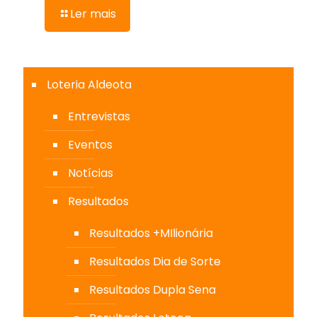
Ler mais
Loteria Aldeota
Entrevistas
Eventos
Notícias
Resultados
Resultados +MIlionária
Resultados Dia de Sorte
Resultados Dupla Sena