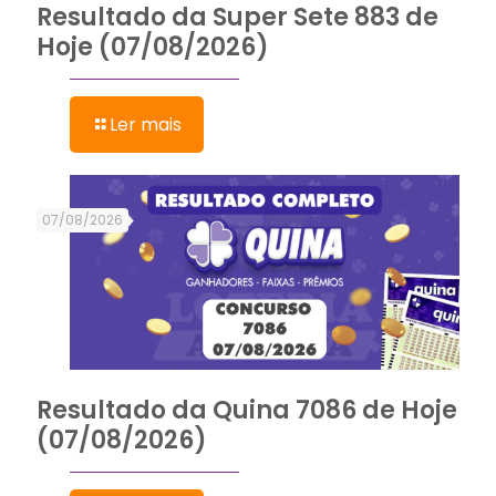
Resultado da Super Sete 883 de
Hoje (07/08/2026)
Ler mais
07/08/2026
Resultado da Quina 7086 de Hoje
(07/08/2026)