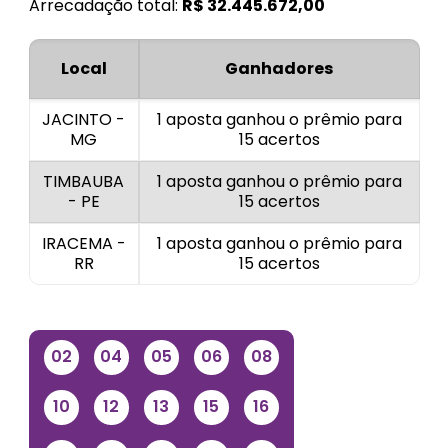
Arrecadação total:
R$
32.445.672,00
Local
Ganhadores
JACINTO -
1 aposta ganhou o prêmio para
MG
15 acertos
TIMBAUBA
1 aposta ganhou o prêmio para
- PE
15 acertos
IRACEMA -
1 aposta ganhou o prêmio para
RR
15 acertos
02
04
05
06
08
10
12
13
15
16