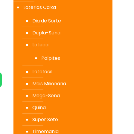
Loterias Caixa
Dia de Sorte
Dupla-Sena
Loteca
Palpites
Lotofácil
Mais Milionária
Mega-Sena
Quina
Super Sete
Timemania