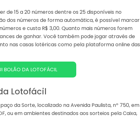
her de 15 a 20 números dentre os 25 disponíveis no
eção dos números de forma automática, é possível marcar
5 números e custa R$ 3,00. Quanto mais números forem
 chances de ganhar. Você também pode jogar através de
anto nas casas lotéricas como pela plataforma online da
I BOLÃO DA LOTOFÁCIL
da Lotofácil
aço da Sorte, localizado na Avenida Paulista, nº 750, em
/DF, ou em ambientes destinados aos sorteios pela Caixa,