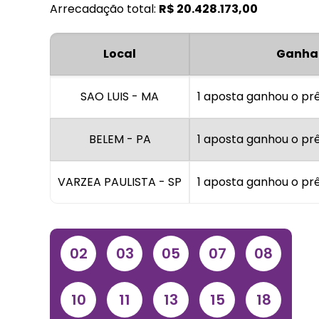
Arrecadação total:
R$
20.428.173,00
Local
Ganha
SAO LUIS - MA
1 aposta ganhou o pr
BELEM - PA
1 aposta ganhou o pr
VARZEA PAULISTA - SP
1 aposta ganhou o pr
02
03
05
07
08
10
11
13
15
18