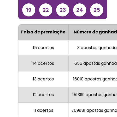
19
22
23
24
25
Faixa de premiação
Número de ganhad
15 acertos
3 apostas ganhado
14 acertos
656 apostas ganhad
13 acertos
16010 apostas ganha
12 acertos
151399 apostas ganh
11 acertos
709881 apostas ganh