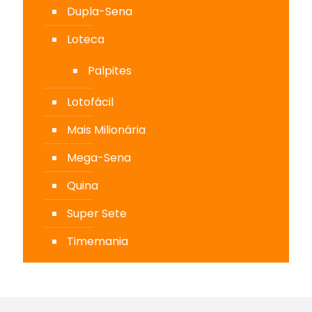
Dupla-Sena
Loteca
Palpites
Lotofácil
Mais Milionária
Mega-Sena
Quina
Super Sete
Timemania