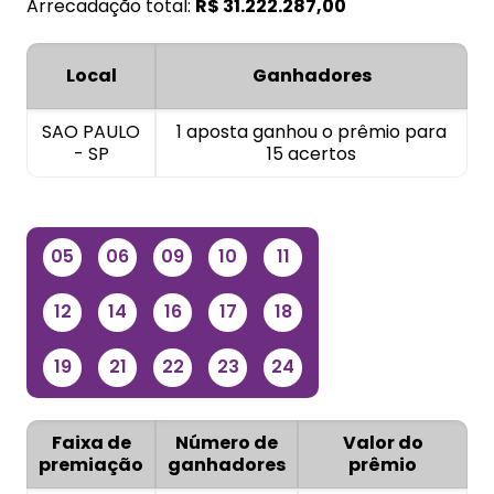
Arrecadação total:
R$
31.222.287,00
Local
Ganhadores
SAO PAULO
1 aposta ganhou o prêmio para
- SP
15 acertos
05
06
09
10
11
12
14
16
17
18
19
21
22
23
24
Faixa de
Número de
Valor do
premiação
ganhadores
prêmio