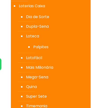
Loterias Caixa
Dia de Sorte
Dupla-Sena
Loteca
Palpites
Lotofácil
Mais Milionária
Mega-Sena
Quina
Super Sete
Timemania