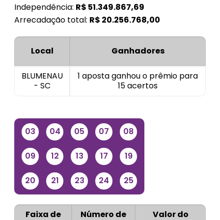
Independência:
R$
51.349.867,69
Arrecadação total:
R$
20.256.768,00
Local
Ganhadores
BLUMENAU
1 aposta ganhou o prêmio para
- SC
15 acertos
03
04
05
07
08
09
12
13
17
19
20
21
23
24
25
Faixa de
Número de
Valor do