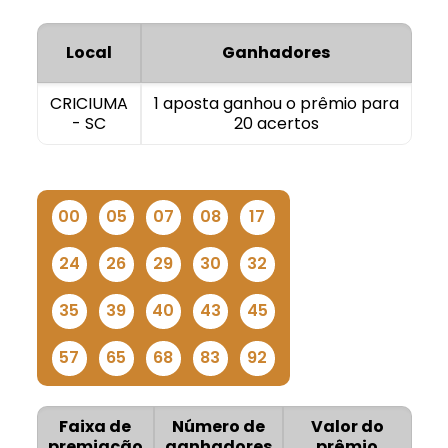
Local
Ganhadores
CRICIUMA
1 aposta ganhou o prêmio para
- SC
20 acertos
00
05
07
08
17
24
26
29
30
32
35
39
40
43
45
57
65
68
83
92
Faixa de
Número de
Valor do
premiação
ganhadores
prêmio