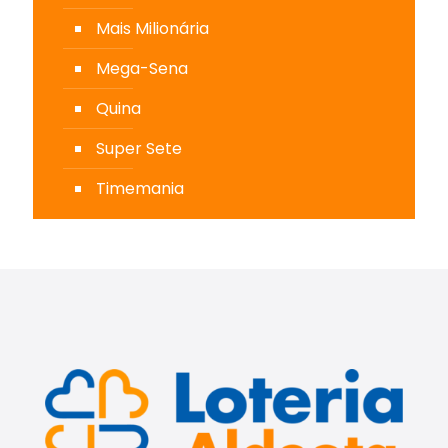
Mais Milionária
Mega-Sena
Quina
Super Sete
Timemania