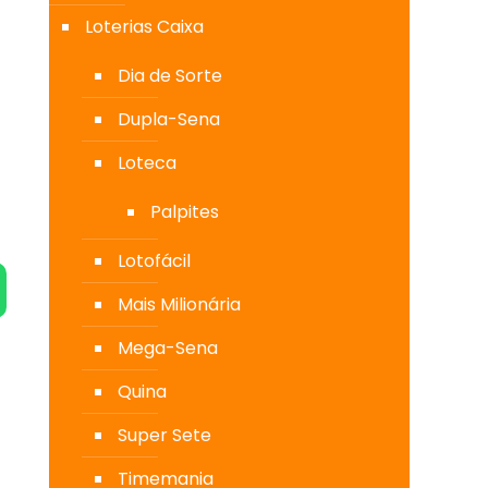
Loterias Caixa
Dia de Sorte
Dupla-Sena
Loteca
Palpites
Lotofácil
Mais Milionária
Mega-Sena
Quina
Super Sete
Timemania