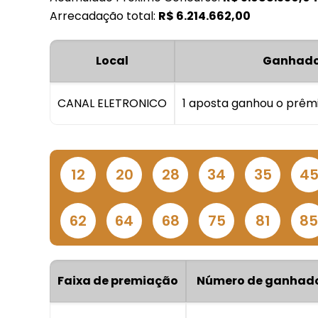
Arrecadação total:
R$
6.214.662,00
Local
Ganhado
CANAL ELETRONICO
1 aposta ganhou o prêm
12
20
28
34
35
4
62
64
68
75
81
8
Faixa de premiação
Número de ganhad