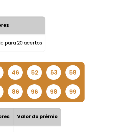
res
io para 20 acertos
5
46
52
53
58
5
86
96
98
99
ores
Valor do prêmio