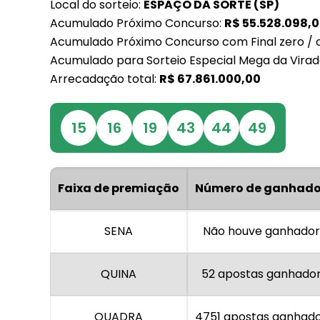
Local do sorteio:
ESPAÇO DA SORTE (SP)
Acumulado Próximo Concurso:
R$
55.528.098,
Acumulado Próximo Concurso com Final zero / 
Acumulado para Sorteio Especial Mega da Virad
Arrecadação total:
R$
67.861.000,00
15
16
19
43
44
49
Faixa de premiação
Número de ganhado
SENA
Não houve ganhador
QUINA
52 apostas ganhado
QUADRA
4751 apostas ganhad