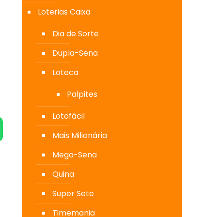
Loterias Caixa
Dia de Sorte
Dupla-Sena
Loteca
Palpites
Lotofácil
Mais Milionária
Mega-Sena
Quina
Super Sete
Timemania