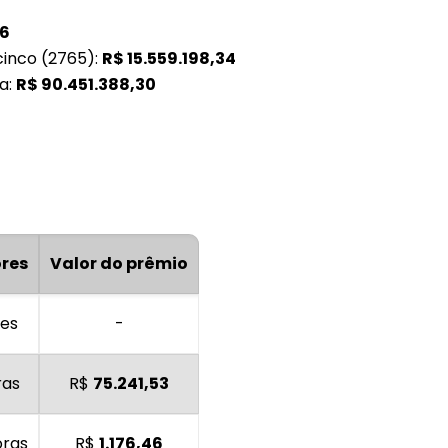
06
cinco (2765):
R$
15.559.198,34
a:
R$
90.451.388,30
res
Valor do prêmio
es
-
ras
R$
75.241,53
oras
R$
1.176,46