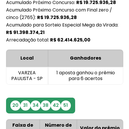
Acumulado Próximo Concurso:
R$
19.725.936,28
Acumulado Próximo Concurso com Final zero /
cinco (2765):
R$
19.725.936,28
Acumulado para Sorteio Especial Mega da Virada:
R$
91.398.374,21
Arrecadação total:
R$
62.414.625,00
Local
Ganhadores
VARZEA
1 aposta ganhou o prêmio
PAULISTA - SP
para 6 acertos
20
31
34
38
42
51
Faixa de
Número de
Valor do prêmio