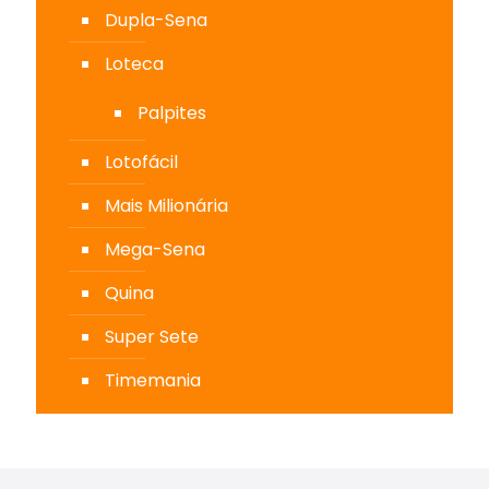
Dupla-Sena
Loteca
Palpites
Lotofácil
Mais Milionária
Mega-Sena
Quina
Super Sete
Timemania