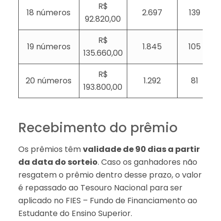
R$
18 números
2.697
139
92.820,00
R$
19 números
1.845
105
135.660,00
R$
20 números
1.292
81
193.800,00
Recebimento do prêmio
Os prêmios têm
validade de 90 dias a partir
da data do sorteio
. Caso os ganhadores não
resgatem o prêmio dentro desse prazo, o valor
é repassado ao Tesouro Nacional para ser
aplicado no FIES – Fundo de Financiamento ao
Estudante do Ensino Superior.