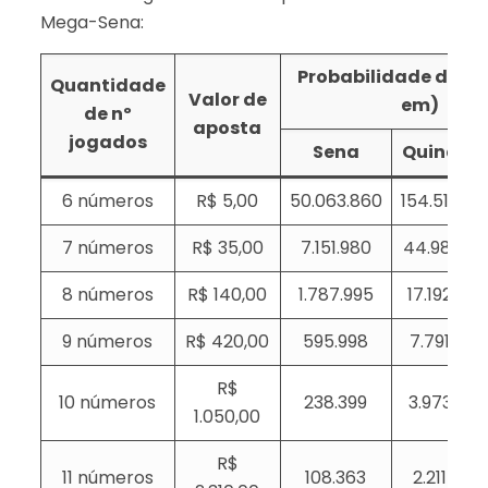
Mega-Sena:
Probabilidade de ace
Quantidade
Valor de
em)
de nº
aposta
jogados
Sena
Quina
6 números
R$ 5,00
50.063.860
154.518
7 números
R$ 35,00
7.151.980
44.981
8 números
R$ 140,00
1.787.995
17.192
9 números
R$ 420,00
595.998
7.791
R$
10 números
238.399
3.973
1.050,00
R$
11 números
108.363
2.211