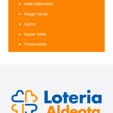
Mais Milionária
Mega-Sena
Quina
Super Sete
Timemania