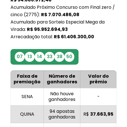
Acumulado Próximo Concurso com Final zero /
cinco (2775):
R$
7.070.486,08
Acumulado para Sorteio Especial Mega da
Virada:
R$
95.952.694,93
Arrecadação total:
R$
61.406.300,00
07
13
14
33
38
50
Faixa de
Número de
Valor do
premiação
ganhadores
prêmio
Não houve
SENA
-
ganhadores
94 apostas
QUINA
R$
37.663,95
ganhadoras