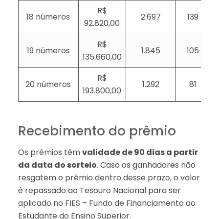
R$
18 números
2.697
139
92.820,00
R$
19 números
1.845
105
135.660,00
R$
20 números
1.292
81
193.800,00
Recebimento do prêmio
Os prêmios têm
validade de 90 dias a partir
da data do sorteio
. Caso os ganhadores não
resgatem o prêmio dentro desse prazo, o valor
é repassado ao Tesouro Nacional para ser
aplicado no FIES – Fundo de Financiamento ao
Estudante do Ensino Superior.