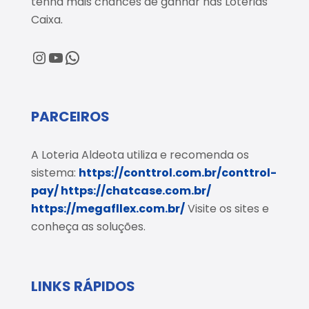
tenha mais chances de ganhar nas Loterias
Caixa.
@loteriaaldeota
@loteriaaldeota
Central de Atendimento
PARCEIROS
A Loteria Aldeota utiliza e recomenda os
sistema:
https://conttrol.com.br/conttrol-
pay/
https://chatcase.com.br/
https://megafllex.com.br/
Visite os sites e
conheça as soluções.
LINKS RÁPIDOS