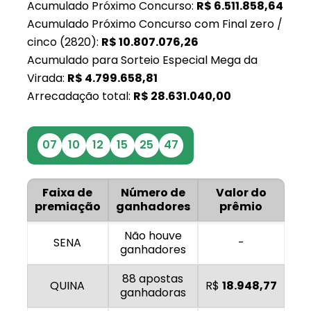
Acumulado Próximo Concurso:
R$
6.511.858,64
Acumulado Próximo Concurso com Final zero /
cinco (2820):
R$
10.807.076,26
Acumulado para Sorteio Especial Mega da
Virada:
R$
4.799.658,81
Arrecadação total:
R$
28.631.040,00
07
10
12
15
25
47
Faixa de
Número de
Valor do
premiação
ganhadores
prêmio
Não houve
SENA
-
ganhadores
88 apostas
QUINA
R$
18.948,77
ganhadoras