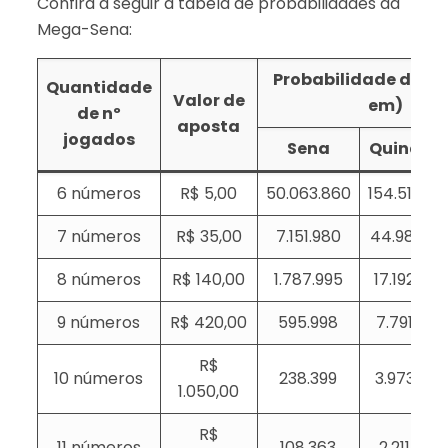
Confira a seguir a tabela de probabilidades da
Mega-Sena:
Probabilidade de ace
Quantidade
Valor de
em)
de nº
aposta
jogados
Sena
Quina
6 números
R$ 5,00
50.063.860
154.518
7 números
R$ 35,00
7.151.980
44.981
8 números
R$ 140,00
1.787.995
17.192
9 números
R$ 420,00
595.998
7.791
R$
10 números
238.399
3.973
1.050,00
R$
11 números
108.363
2.211