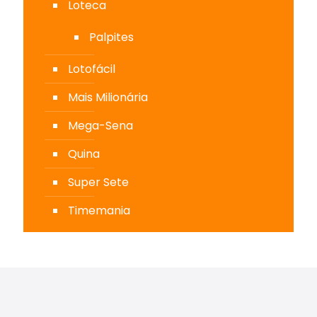
Loteca
Palpites
Lotofácil
Mais Milionária
Mega-Sena
Quina
Super Sete
Timemania