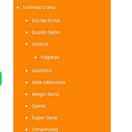
Loterias Caixa
Dia de Sorte
Dupla-Sena
Loteca
Palpites
Lotofácil
Mais Milionária
Mega-Sena
Quina
Super Sete
Timemania