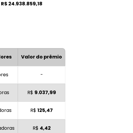
:
R$
24.938.859,18
ores
Valor do prêmio
ores
-
oras
R$
9.037,99
doras
R$
125,47
adoras
R$
4,42