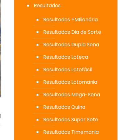
Resultados
Resultados +MIlionária
Resultados Dia de Sorte
Resultados Dupla Sena
Resultados Loteca
Resultados Lotofácil
Resultados Lotomania
Resultados Mega-Sena
Resultados Quina
l
Resultados Super Sete
a
Resultados Timemania