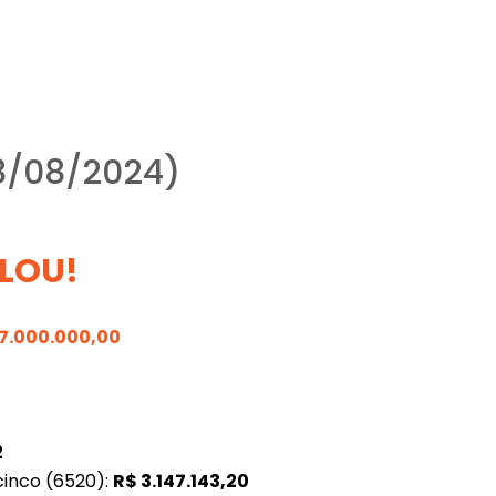
8/08/2024)
LOU!
17.000.000,00
2
cinco (6520):
R$
3.147.143,20