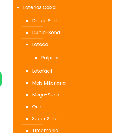
Loterias Caixa
Dia de Sorte
Dupla-Sena
Loteca
Palpites
Lotofácil
Mais Milionária
Mega-Sena
Quina
Super Sete
Timemania