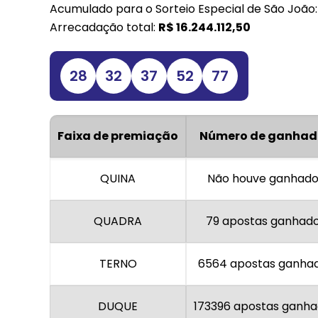
Acumulado para o Sorteio Especial de São João
Arrecadação total:
R$
16.244.112,50
28
32
37
52
77
Faixa de premiação
Número de ganhad
QUINA
Não houve ganhado
QUADRA
79 apostas ganhad
TERNO
6564 apostas ganha
DUQUE
173396 apostas ganh