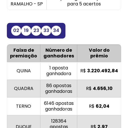
RAMALHO - SP
para 5 acertos
02
19
23
33
34
Faixa de
Número de
Valor do
premiação
ganhadores
prêmio
1 aposta
QUINA
R$
3.220.492,84
ganhadora
86 apostas
QUADRA
R$
4.656,10
ganhadoras
6146 apostas
TERNO
R$
62,04
ganhadoras
128364
DUQUE
apostas
R$
2,97