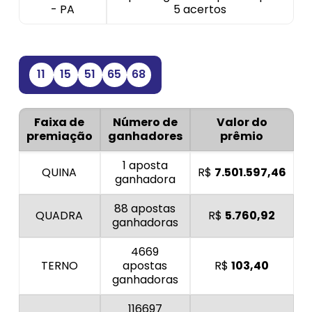
- PA
5 acertos
11
15
51
65
68
Faixa de
Número de
Valor do
premiação
ganhadores
prêmio
1 aposta
QUINA
R$
7.501.597,46
ganhadora
88 apostas
QUADRA
R$
5.760,92
ganhadoras
4669
TERNO
apostas
R$
103,40
ganhadoras
116697