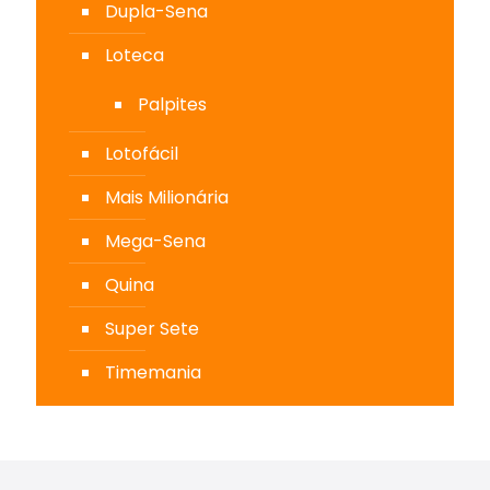
Dupla-Sena
Loteca
Palpites
Lotofácil
Mais Milionária
Mega-Sena
Quina
Super Sete
Timemania