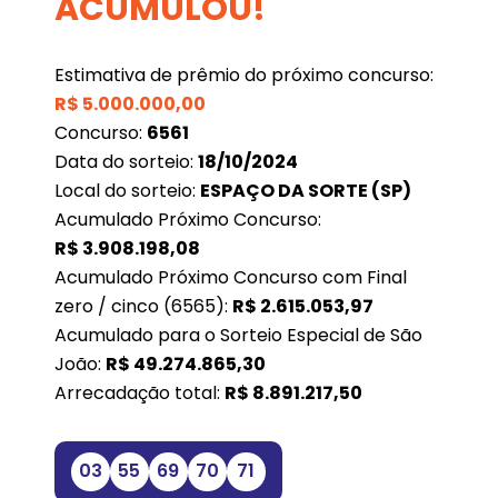
ACUMULOU!
Estimativa de prêmio do próximo concurso:
R$
5.000.000,00
Concurso:
6561
Data do sorteio:
18/10/2024
Local do sorteio:
ESPAÇO DA SORTE (SP)
Acumulado Próximo Concurso:
R$
3.908.198,08
Acumulado Próximo Concurso com Final
zero / cinco (6565):
R$
2.615.053,97
Acumulado para o Sorteio Especial de São
João:
R$
49.274.865,30
Arrecadação total:
R$
8.891.217,50
03
55
69
70
71