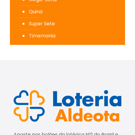
Quina
Super Sete
Timemania
Aposte nos bolões da lotérica Nº1 do Brasil e