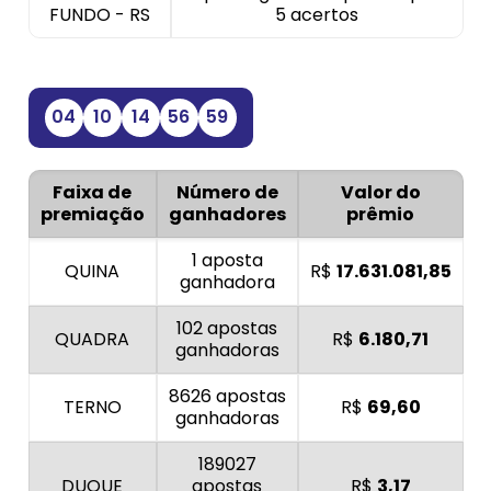
FUNDO - RS
5 acertos
04
10
14
56
59
Faixa de
Número de
Valor do
premiação
ganhadores
prêmio
1 aposta
QUINA
R$
17.631.081,85
ganhadora
102 apostas
QUADRA
R$
6.180,71
ganhadoras
8626 apostas
TERNO
R$
69,60
ganhadoras
189027
DUQUE
apostas
R$
3,17