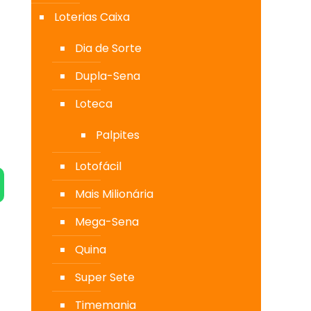
Loterias Caixa
Dia de Sorte
Dupla-Sena
Loteca
Palpites
Lotofácil
Mais Milionária
Mega-Sena
Quina
Super Sete
Timemania