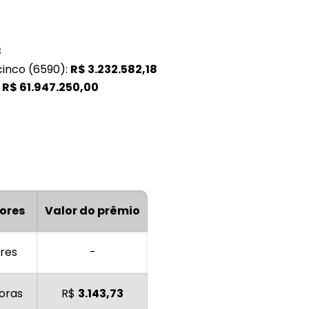
8
cinco (6590):
R$
3.232.582,18
:
R$
61.947.250,00
ores
Valor do prêmio
res
-
oras
R$
3.143,73