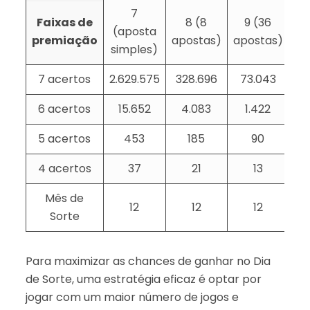
7
Faixas de
8 (8
9 (36
1
(aposta
premiação
apostas)
apostas)
ap
simples)
7 acertos
2.629.575
328.696
73.043
6 acertos
15.652
4.083
1.422
5 acertos
453
185
90
4 acertos
37
21
13
Mês de
12
12
12
Sorte
Para maximizar as chances de ganhar no Dia
de Sorte, uma estratégia eficaz é optar por
jogar com um maior número de jogos e