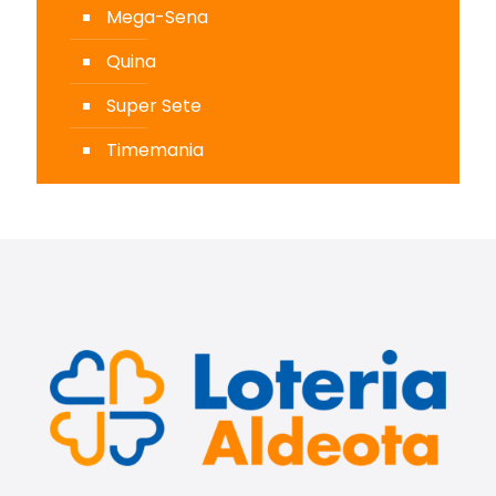
Mega-Sena
Quina
Super Sete
Timemania