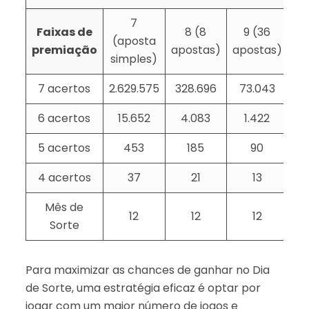
7
Faixas de
8 (8
9 (36
1
(aposta
premiação
apostas)
apostas)
ap
simples)
7 acertos
2.629.575
328.696
73.043
6 acertos
15.652
4.083
1.422
5 acertos
453
185
90
4 acertos
37
21
13
Mês de
12
12
12
Sorte
Para maximizar as chances de ganhar no Dia
de Sorte, uma estratégia eficaz é optar por
jogar com um maior número de jogos e