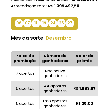
Arrecadação total:
R$
1.395.497,50
06
07
11
19
24
25
27
Mês da sorte:
Dezembro
Faixa de
Número de
Valor do
premiação
ganhadores
prêmio
Não houve
7 acertos
-
ganhadores
44 apostas
6 acertos
R$
1.883,57
ganhadoras
1283 apostas
5 acertos
R$
25,00
ganhadoras