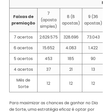
Núme
7
Faixas de
8 (8
9 (36
1
(aposta
premiação
apostas)
apostas)
ap
simples)
7 acertos
2.629.575
328.696
73.043
6 acertos
15.652
4.083
1.422
5 acertos
453
185
90
4 acertos
37
21
13
Mês de
12
12
12
Sorte
Para maximizar as chances de ganhar no Dia
de Sorte, uma estratégia eficaz é optar por