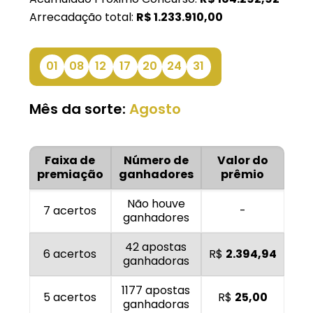
Arrecadação total:
R$
1.233.910,00
01
08
12
17
20
24
31
Mês da sorte:
Agosto
Faixa de
Número de
Valor do
premiação
ganhadores
prêmio
Não houve
7 acertos
-
ganhadores
42 apostas
6 acertos
R$
2.394,94
ganhadoras
1177 apostas
5 acertos
R$
25,00
ganhadoras