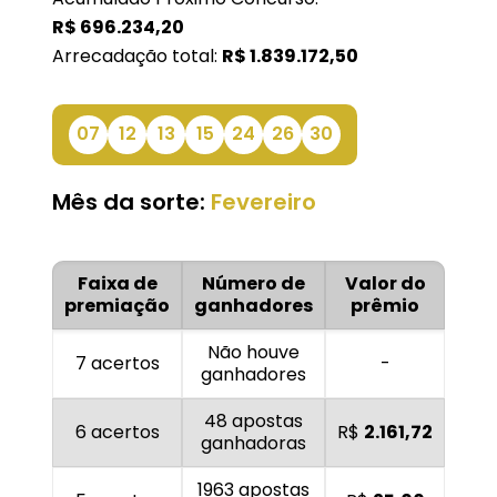
R$
696.234,20
Arrecadação total:
R$
1.839.172,50
07
12
13
15
24
26
30
Mês da sorte:
Fevereiro
Faixa de
Número de
Valor do
premiação
ganhadores
prêmio
Não houve
7 acertos
-
ganhadores
48 apostas
6 acertos
R$
2.161,72
ganhadoras
1963 apostas