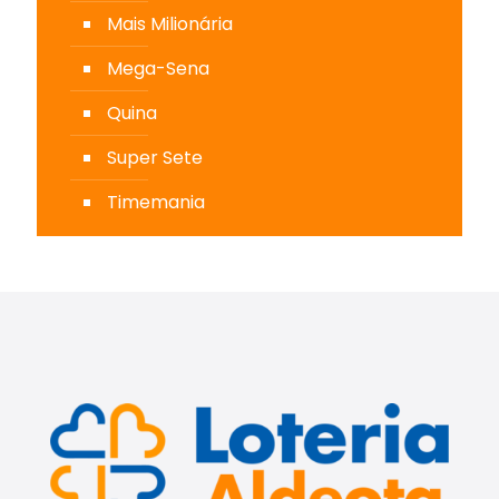
Mais Milionária
Mega-Sena
Quina
Super Sete
Timemania