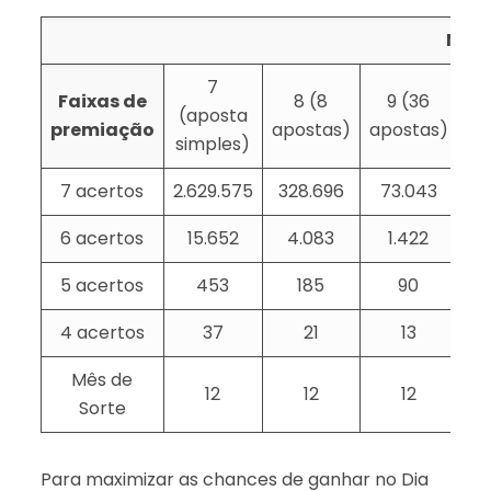
Núme
7
Faixas de
8 (8
9 (36
1
(aposta
premiação
apostas)
apostas)
ap
simples)
7 acertos
2.629.575
328.696
73.043
6 acertos
15.652
4.083
1.422
5 acertos
453
185
90
4 acertos
37
21
13
Mês de
12
12
12
Sorte
Para maximizar as chances de ganhar no Dia