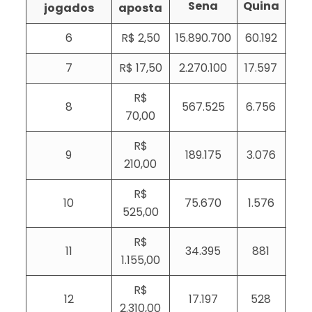
Sena
Quina
Qu
jogados
aposta
6
R$ 2,50
15.890.700
60.192
1
7
R$ 17,50
2.270.100
17.597
5
R$
8
567.525
6.756
2
70,00
R$
9
189.175
3.076
1
210,00
R$
10
75.670
1.576
525,00
R$
11
34.395
881
1.155,00
R$
12
17.197
528
2.310,00