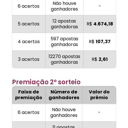
Não houve
6 acertos
-
ganhadores
12 apostas
5 acertos
R$
4.674,18
ganhadoras
597 apostas
4 acertos
R$
107,37
ganhadoras
12270 apostas
3 acertos
R$
2,61
ganhadoras
Premiação 2º sorteio
Faixa de
Número de
Valor do
premiação
ganhadores
prêmio
Não houve
6 acertos
-
ganhadores
11 apostas