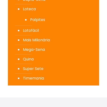
Loteca
Palpites
Lotofácil
Mais Milionária
Mega-Sena
Quina
Super Sete
Timemania