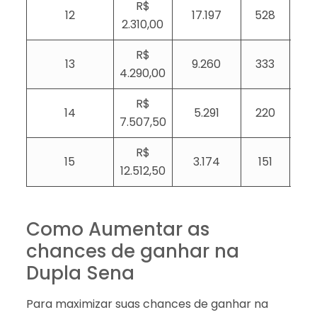
R$
12
17.197
528
2.310,00
R$
13
9.260
333
4.290,00
R$
14
5.291
220
7.507,50
R$
15
3.174
151
12.512,50
Como Aumentar as
chances de ganhar na
Dupla Sena
Para maximizar suas chances de ganhar na