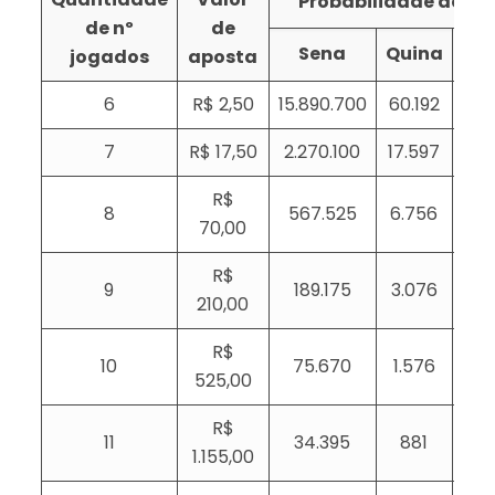
Probabilidade de ace
de nº
de
Sena
Quina
Qu
jogados
aposta
6
R$ 2,50
15.890.700
60.192
1
7
R$ 17,50
2.270.100
17.597
5
R$
8
567.525
6.756
2
70,00
R$
9
189.175
3.076
1
210,00
R$
10
75.670
1.576
525,00
R$
11
34.395
881
1.155,00