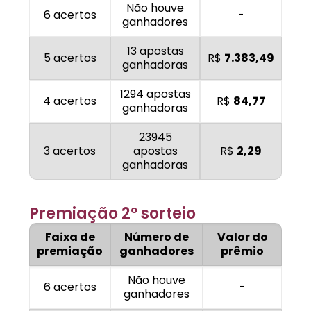
Não houve
6 acertos
-
ganhadores
13 apostas
5 acertos
R$
7.383,49
ganhadoras
1294 apostas
4 acertos
R$
84,77
ganhadoras
23945
3 acertos
apostas
R$
2,29
ganhadoras
Premiação 2º sorteio
Faixa de
Número de
Valor do
premiação
ganhadores
prêmio
Não houve
6 acertos
-
ganhadores