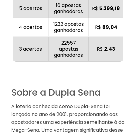
16 apostas
5 acertos
R$
5.399,18
ganhadoras
1232 apostas
4 acertos
R$
89,04
ganhadoras
22557
3 acertos
apostas
R$
2,43
ganhadoras
Sobre a Dupla Sena
A loteria conhecida como Dupla-Sena foi
lançada no ano de 2001, proporcionando aos
apostadores uma experiência semelhante à da
Mega-Sena. Uma vantagem significativa desse