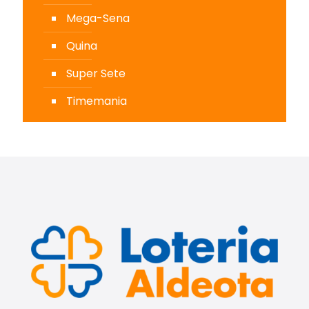
Mega-Sena
Quina
Super Sete
Timemania