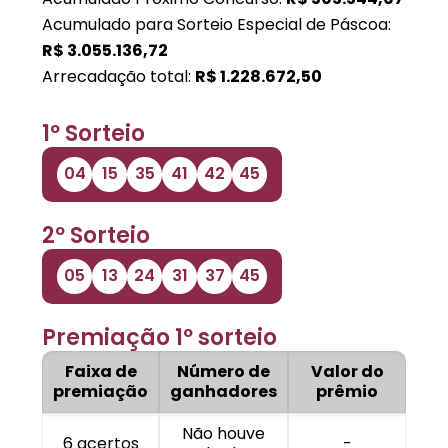
Acumulado para Sorteio Especial de Páscoa:
R$
3.055.136,72
Arrecadação total:
R$
1.228.672,50
1º Sorteio
04
15
35
41
42
45
2º Sorteio
05
13
24
31
37
45
Premiação 1º sorteio
Faixa de
Número de
Valor do
premiação
ganhadores
prêmio
Não houve
6 acertos
-