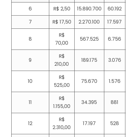
6
R$ 2,50
15.890.700
60.192
1
7
R$ 17,50
2.270.100
17.597
5
R$
8
567.525
6.756
2
70,00
R$
9
189.175
3.076
1
210,00
R$
10
75.670
1.576
525,00
R$
11
34.395
881
1.155,00
R$
12
17.197
528
2.310,00