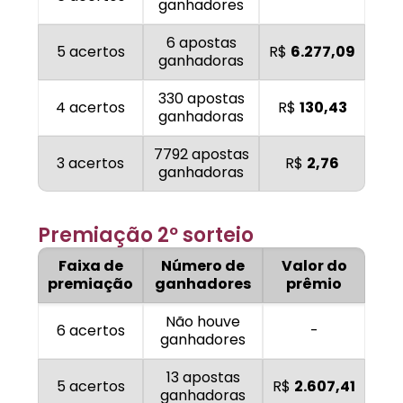
ganhadores
6 apostas
5 acertos
R$
6.277,09
ganhadoras
330 apostas
4 acertos
R$
130,43
ganhadoras
7792 apostas
3 acertos
R$
2,76
ganhadoras
Premiação 2º sorteio
Faixa de
Número de
Valor do
premiação
ganhadores
prêmio
Não houve
6 acertos
-
ganhadores
13 apostas
5 acertos
R$
2.607,41
ganhadoras