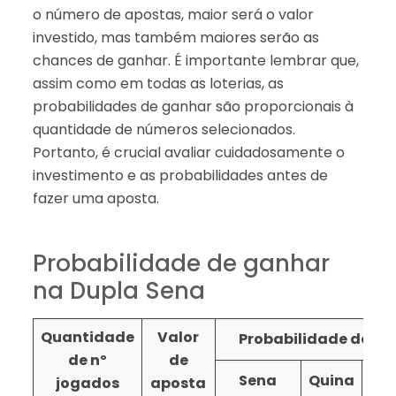
o número de apostas, maior será o valor
investido, mas também maiores serão as
chances de ganhar. É importante lembrar que,
assim como em todas as loterias, as
probabilidades de ganhar são proporcionais à
quantidade de números selecionados.
Portanto, é crucial avaliar cuidadosamente o
investimento e as probabilidades antes de
fazer uma aposta.
Probabilidade de ganhar
na Dupla Sena
Quantidade
Valor
Probabilidade de ace
de nº
de
Sena
Quina
Qu
jogados
aposta