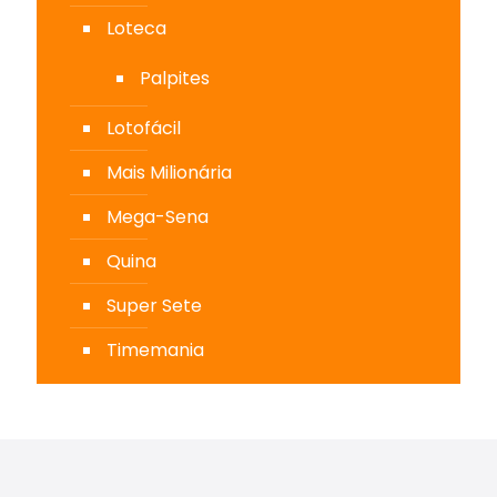
Loteca
Palpites
Lotofácil
Mais Milionária
Mega-Sena
Quina
Super Sete
Timemania