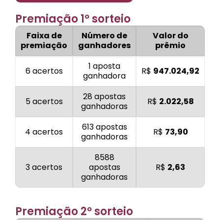
Premiação 1º sorteio
Faixa de
Número de
Valor do
premiação
ganhadores
prêmio
1 aposta
6 acertos
R$
947.024,92
ganhadora
28 apostas
5 acertos
R$
2.022,58
ganhadoras
613 apostas
4 acertos
R$
73,90
ganhadoras
8588
3 acertos
apostas
R$
2,63
ganhadoras
Premiação 2º sorteio