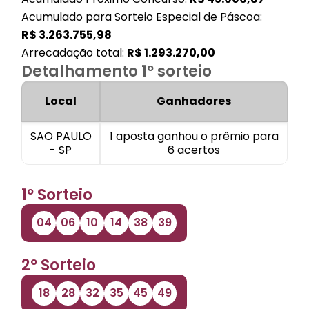
Acumulado para Sorteio Especial de Páscoa:
R$
3.263.755,98
Arrecadação total:
R$
1.293.270,00
Detalhamento 1º sorteio
Local
Ganhadores
SAO PAULO
1 aposta ganhou o prêmio para
- SP
6 acertos
1º Sorteio
04
06
10
14
38
39
2º Sorteio
18
28
32
35
45
49