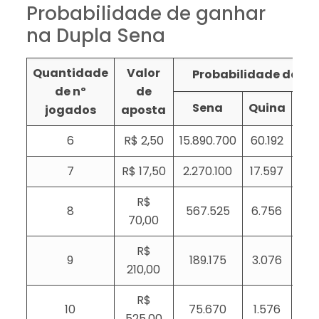
Probabilidade de ganhar
na Dupla Sena
Quantidade
Valor
Probabilidade de ace
de nº
de
Sena
Quina
Qu
jogados
aposta
6
R$ 2,50
15.890.700
60.192
1
7
R$ 17,50
2.270.100
17.597
5
R$
8
567.525
6.756
2
70,00
R$
9
189.175
3.076
1
210,00
R$
10
75.670
1.576
525,00