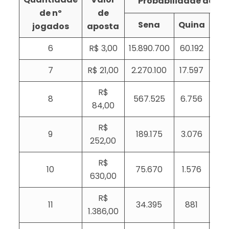
Probabilidade de ace
de nº
de
Sena
Quina
Qu
jogados
aposta
6
R$ 3,00
15.890.700
60.192
1
7
R$ 21,00
2.270.100
17.597
5
R$
8
567.525
6.756
2
84,00
R$
9
189.175
3.076
1
252,00
R$
10
75.670
1.576
630,00
R$
11
34.395
881
1.386,00