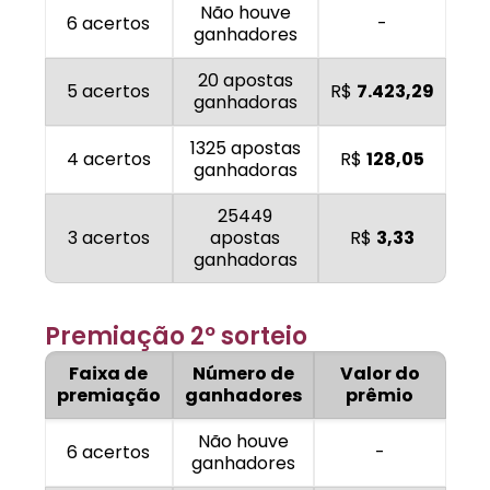
Não houve
6 acertos
-
ganhadores
20 apostas
5 acertos
R$
7.423,29
ganhadoras
1325 apostas
4 acertos
R$
128,05
ganhadoras
25449
3 acertos
apostas
R$
3,33
ganhadoras
Premiação 2º sorteio
Faixa de
Número de
Valor do
premiação
ganhadores
prêmio
Não houve
6 acertos
-
ganhadores