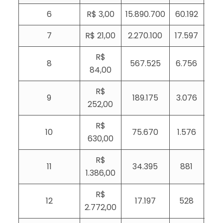
6
R$ 3,00
15.890.700
60.192
1
7
R$ 21,00
2.270.100
17.597
5
R$
8
567.525
6.756
2
84,00
R$
9
189.175
3.076
1
252,00
R$
10
75.670
1.576
630,00
R$
11
34.395
881
1.386,00
R$
12
17.197
528
2.772,00