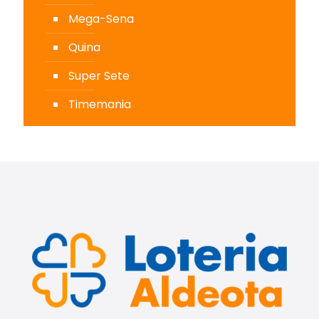
Mega-Sena
Quina
Super Sete
Timemania