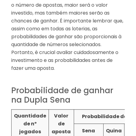
o número de apostas, maior será o valor
investido, mas também maiores serão as
chances de ganhar. É importante lembrar que,
assim como em todas as loterias, as
probabilidades de ganhar são proporcionais à
quantidade de números selecionados.
Portanto, é crucial avaliar cuidadosamente o
investimento e as probabilidades antes de
fazer uma aposta.
Probabilidade de ganhar
na Dupla Sena
Quantidade
Valor
Probabilidade de ace
de nº
de
Sena
Quina
Qu
jogados
aposta