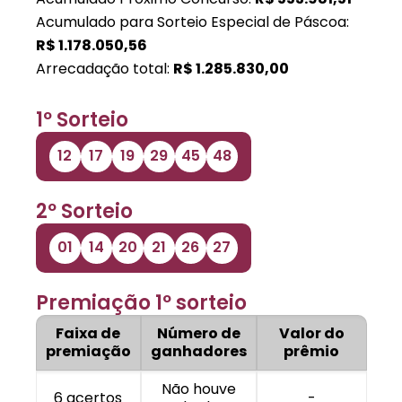
Acumulado para Sorteio Especial de Páscoa:
R$
1.178.050,56
Arrecadação total:
R$
1.285.830,00
1º Sorteio
12
17
19
29
45
48
2º Sorteio
01
14
20
21
26
27
Premiação 1º sorteio
Faixa de
Número de
Valor do
premiação
ganhadores
prêmio
Não houve
6 acertos
-