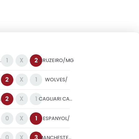
1
X
2
INTHIANS/SP
CRUZEIRO/MG
2
X
1
WOLVES/
2
X
1
TA BERGAMAS/
CAGLIARI CALCIO/
0
X
1
ESPANYOL/
0
X
3
CRYSTAL PALACE/
MANCHESTER CITY/