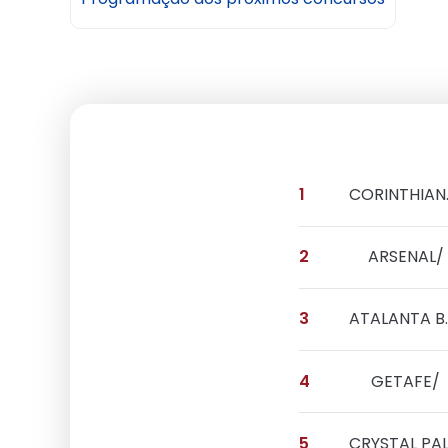
1
COR
2
ARSENAL/
3
ATALAN
4
GETAFE/
5