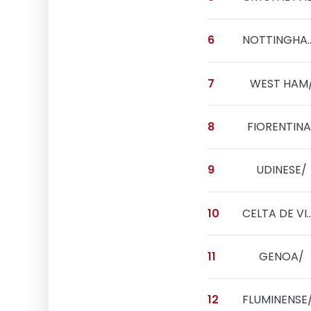
6
NOTTINGHAM
7
WEST HAM
8
FIORENTINA
9
UDINESE/
10
CELTA DE 
11
GENOA/
12