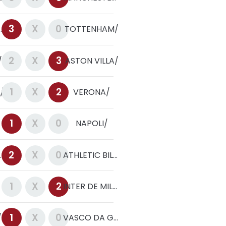
3
X
0
 FOREST/
TOTTENHAM/
2
X
3
/
ASTON VILLA/
1
X
2
/
VERONA/
1
X
0
NAPOLI/
2
X
0
VIGO/
ATHLETIC BILBAO/
1
X
2
INTER DE MILAO/
1
X
0
FLUMINENSE/RJ
VASCO DA GAMA/RJ