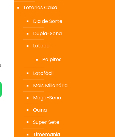
Loterias Caixa
Dia de Sorte
Dupla-Sena
Loteca
Palpites
e
Lotofácil
Mais Milionária
Mega-Sena
Quina
Super Sete
Timemania