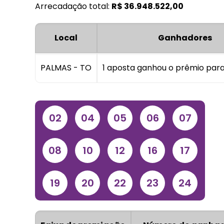
Arrecadação total:
R$
36.948.522,00
Local
Ganhadores
PALMAS - TO
1 aposta ganhou o prêmio para
02
04
05
06
07
08
10
12
16
17
19
20
22
23
24