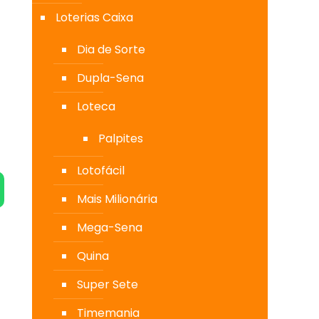
Loterias Caixa
Dia de Sorte
Dupla-Sena
Loteca
Palpites
Lotofácil
Mais Milionária
Mega-Sena
Quina
Super Sete
Timemania