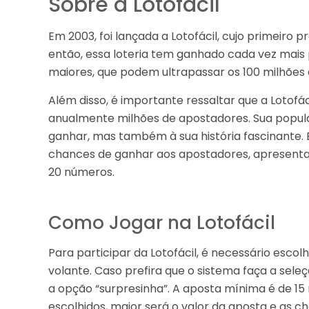
Sobre a Lotofácil
Em 2003, foi lançada a Lotofácil, cujo primeiro
então, essa loteria tem ganhado cada vez mais 
maiores, que podem ultrapassar os 100 milhões 
Além disso, é importante ressaltar que a Lotofác
anualmente milhões de apostadores. Sua popula
ganhar, mas também à sua história fascinante. E
chances de ganhar aos apostadores, apresenta
20 números.
Como Jogar na Lotofácil
Para participar da Lotofácil, é necessário escol
volante. Caso prefira que o sistema faça a sel
a opção “surpresinha”. A aposta mínima é de 1
escolhidos, maior será o valor da aposta e as