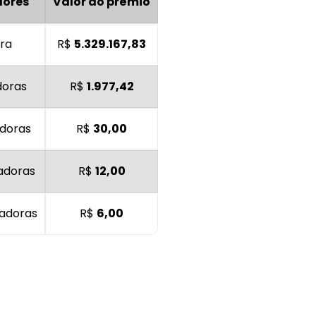
dores
Valor do prêmio
ora
R$
5.329.167,83
doras
R$
1.977,42
adoras
R$
30,00
adoras
R$
12,00
hadoras
R$
6,00