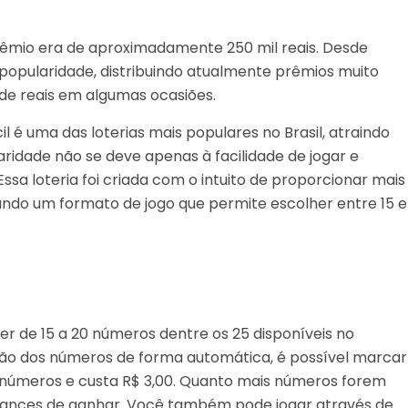
 prêmio era de aproximadamente 250 mil reais. Desde
popularidade, distribuindo atualmente prêmios muito
de reais em algumas ocasiões.
il é uma das loterias mais populares no Brasil, atraindo
ridade não se deve apenas à facilidade de jogar e
ssa loteria foi criada com o intuito de proporcionar mais
ndo um formato de jogo que permite escolher entre 15 e
her de 15 a 20 números dentre os 25 disponíveis no
eção dos números de forma automática, é possível marcar
5 números e custa R$ 3,00. Quanto mais números forem
 chances de ganhar. Você também pode jogar através de