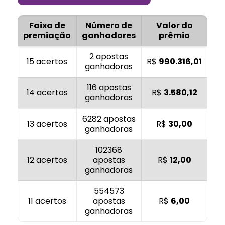
Faixa de
Número de
Valor do
premiação
ganhadores
prêmio
2 apostas
15 acertos
R$
990.316,01
ganhadoras
116 apostas
14 acertos
R$
3.580,12
ganhadoras
6282 apostas
13 acertos
R$
30,00
ganhadoras
102368
12 acertos
apostas
R$
12,00
ganhadoras
554573
11 acertos
apostas
R$
6,00
ganhadoras