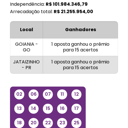
Independência:
R$
101.984.346,79
Arrecadação total:
R$
21.255.954,00
Local
Ganhadores
GOIANIA -
1 aposta ganhou o prêmio
GO
para 15 acertos
JATAIZINHO
1 aposta ganhou o prêmio
- PR
para 15 acertos
02
06
07
11
12
13
14
15
16
17
18
20
22
23
25