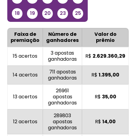
18
19
20
23
25
Faixa de
Número de
Valor do
premiação
ganhadores
prêmio
3 apostas
15 acertos
R$
2.629.360,29
ganhadoras
711 apostas
14 acertos
R$
1.395,00
ganhadoras
26961
13 acertos
apostas
R$
35,00
ganhadoras
289803
12 acertos
apostas
R$
14,00
ganhadoras