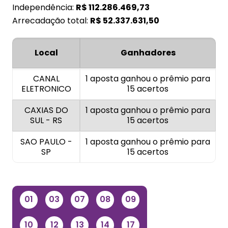
Independência:
R$
112.286.469,73
Arrecadação total:
R$
52.337.631,50
Local
Ganhadores
CANAL
1 aposta ganhou o prêmio para
ELETRONICO
15 acertos
CAXIAS DO
1 aposta ganhou o prêmio para
SUL - RS
15 acertos
SAO PAULO -
1 aposta ganhou o prêmio para
SP
15 acertos
01
03
07
08
09
10
12
13
14
17