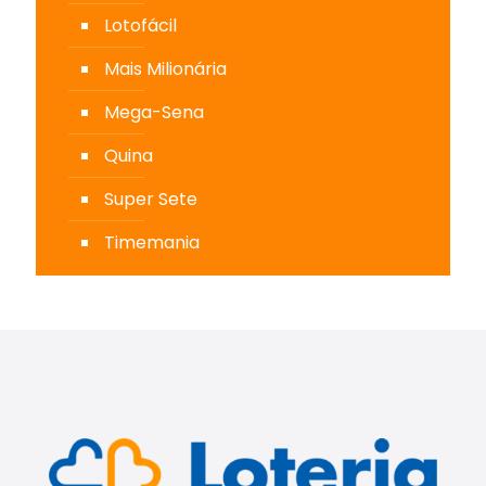
Lotofácil
Mais Milionária
Mega-Sena
Quina
Super Sete
Timemania