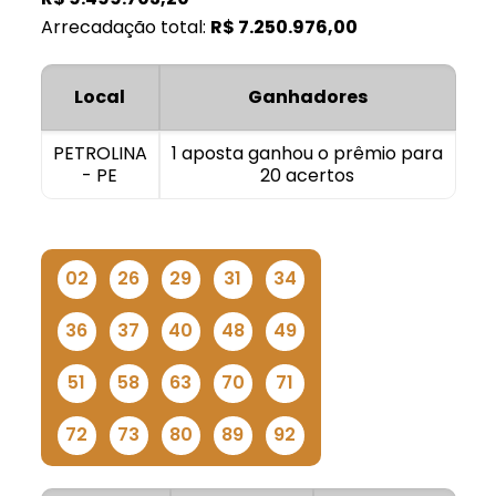
Arrecadação total:
R$
7.250.976,00
Local
Ganhadores
PETROLINA
1 aposta ganhou o prêmio para
- PE
20 acertos
02
26
29
31
34
36
37
40
48
49
51
58
63
70
71
72
73
80
89
92