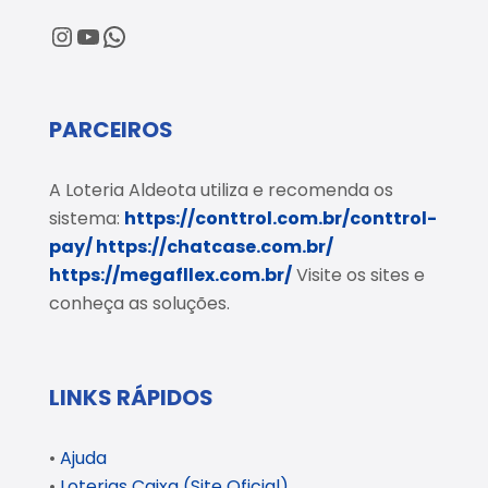
@loteriaaldeota
@loteriaaldeota
Central de Atendimento
PARCEIROS
A Loteria Aldeota utiliza e recomenda os
sistema:
https://conttrol.com.br/conttrol-
pay/
https://chatcase.com.br/
https://megafllex.com.br/
Visite os sites e
conheça as soluções.
LINKS RÁPIDOS
•
Ajuda
•
Loterias Caixa (Site Oficial)