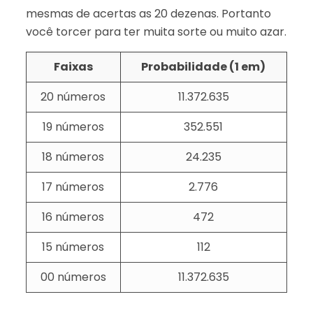
mesmas de acertas as 20 dezenas. Portanto
você torcer para ter muita sorte ou muito azar.
Faixas
Probabilidade (1 em)
20 números
11.372.635
19 números
352.551
18 números
24.235
17 números
2.776
16 números
472
15 números
112
00 números
11.372.635