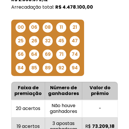
Arrecadação total:
R$
4.478.100,00
00
06
08
11
21
25
26
32
45
47
56
64
69
71
74
84
85
89
92
94
Faixa de
Número de
Valor do
premiação
ganhadores
prêmio
Não houve
20 acertos
-
ganhadores
3 apostas
19 acertos
R$
73.209,18