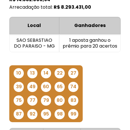
Arrecadação total:
R$
8.293.431,00
Local
Ganhadores
SAO SEBASTIAO
1 aposta ganhou o
DO PARAISO - MG
prêmio para 20 acertos
10
13
14
22
27
39
49
60
65
74
75
77
79
80
83
87
92
95
98
99