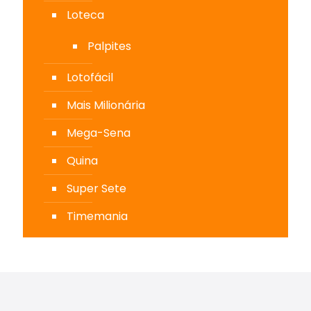
Loteca
Palpites
Lotofácil
Mais Milionária
Mega-Sena
Quina
Super Sete
Timemania