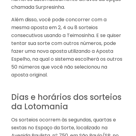
chamada Surpresinha.
Além disso, você pode concorrer com a
mesma aposta em 2, 4 ou 8 sorteios
consecutivos usando a Teimosinha. E se quiser
tentar sua sorte com outros números, pode
fazer uma nova aposta utilizando a Aposta
Espelho, na qual o sistema escolherá os outros
50 números que você não selecionou na
aposta original.
Dias e horários dos sorteios
da Lotomania
Os sorteios ocorrem às segundas, quartas e
sextas no Espaço da Sorte, localizado na
Avenida Paulista, nº 750, em São Paulo/SP, no