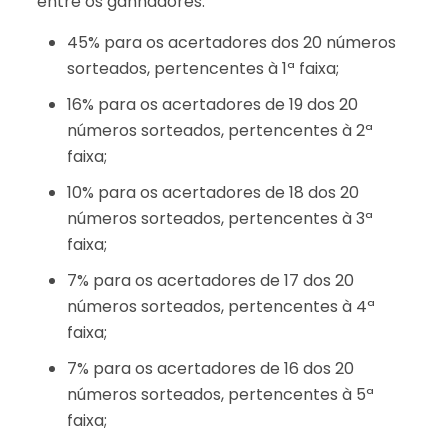
entre os ganhadores:
45% para os acertadores dos 20 números
sorteados, pertencentes à 1ª faixa;
16% para os acertadores de 19 dos 20
números sorteados, pertencentes à 2ª
faixa;
10% para os acertadores de 18 dos 20
números sorteados, pertencentes à 3ª
faixa;
7% para os acertadores de 17 dos 20
números sorteados, pertencentes à 4ª
faixa;
7% para os acertadores de 16 dos 20
números sorteados, pertencentes à 5ª
faixa;