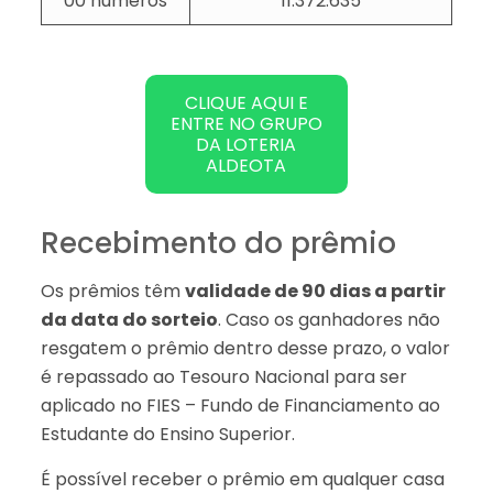
00 números
11.372.635
CLIQUE AQUI E
ENTRE NO GRUPO
DA LOTERIA
ALDEOTA
Recebimento do prêmio
Os prêmios têm
validade de 90 dias a partir
da data do sorteio
. Caso os ganhadores não
resgatem o prêmio dentro desse prazo, o valor
é repassado ao Tesouro Nacional para ser
aplicado no FIES – Fundo de Financiamento ao
Estudante do Ensino Superior.
É possível receber o prêmio em qualquer casa