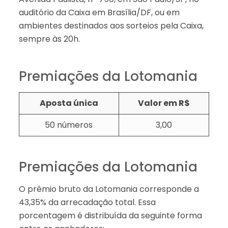
auditório da Caixa em Brasília/DF, ou em
ambientes destinados aos sorteios pela Caixa,
sempre às 20h.
Premiações da Lotomania
Aposta única
Valor em R$
50 números
3,00
Premiações da Lotomania
O prêmio bruto da Lotomania corresponde a
43,35% da arrecadação total. Essa
porcentagem é distribuída da seguinte forma