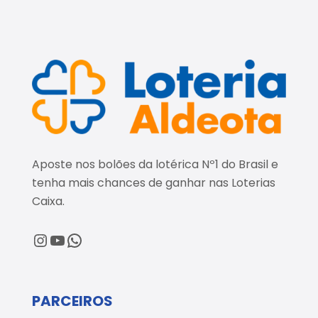
Aposte nos bolões da lotérica Nº1 do Brasil e
tenha mais chances de ganhar nas Loterias
Caixa.
@loteriaaldeota
@loteriaaldeota
Central de Atendimento
PARCEIROS