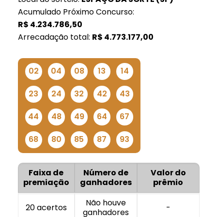
Acumulado Próximo Concurso:
R$
4.234.786,50
Arrecadação total:
R$
4.773.177,00
02
04
08
13
14
23
24
32
42
43
44
48
49
64
67
68
80
85
87
93
Faixa de
Número de
Valor do
premiação
ganhadores
prêmio
Não houve
20 acertos
-
ganhadores