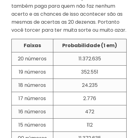
também paga para quem não faz nenhum
acerto e as chances de isso acontecer são as
mesmas de acertas as 20 dezenas. Portanto
você torcer para ter muita sorte ou muito azar.
Faixas
Probabilidade (1 em)
20 números
11.372.635
19 números
352.551
18 números
24.235
17 números
2.776
16 números
472
15 números
112