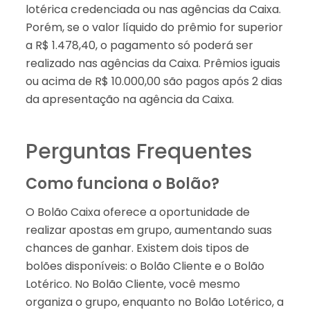
lotérica credenciada ou nas agências da Caixa.
Porém, se o valor líquido do prêmio for superior
a R$ 1.478,40, o pagamento só poderá ser
realizado nas agências da Caixa. Prêmios iguais
ou acima de R$ 10.000,00 são pagos após 2 dias
da apresentação na agência da Caixa.
Perguntas Frequentes
Como funciona o Bolão?
O Bolão Caixa oferece a oportunidade de
realizar apostas em grupo, aumentando suas
chances de ganhar. Existem dois tipos de
bolões disponíveis: o Bolão Cliente e o Bolão
Lotérico. No Bolão Cliente, você mesmo
organiza o grupo, enquanto no Bolão Lotérico, a