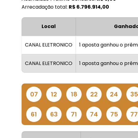
Arrecadação total:
R$
6.796.914,00
Local
Ganhado
CANAL ELETRONICO
1 aposta ganhou o prêm
CANAL ELETRONICO
1 aposta ganhou o prêm
07
12
18
22
24
35
61
63
71
74
75
77