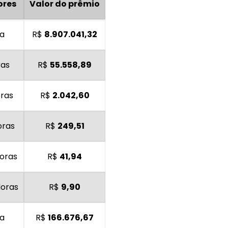
ores
Valor do prêmio
ra
R$
8.907.041,32
ras
R$
55.558,89
oras
R$
2.042,60
oras
R$
249,51
oras
R$
41,94
doras
R$
9,90
ra
R$
166.676,67