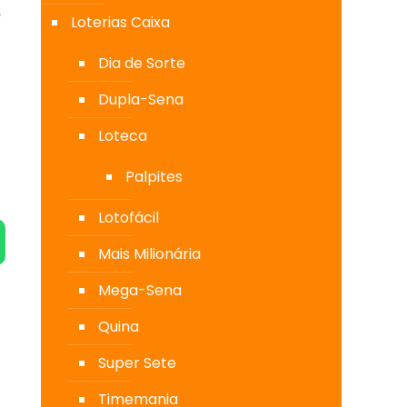
e
Loterias Caixa
Dia de Sorte
Dupla-Sena
Loteca
Palpites
Lotofácil
Mais Milionária
Mega-Sena
Quina
Super Sete
Timemania