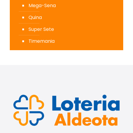
Mega-Sena
Quina
Super Sete
Timemania