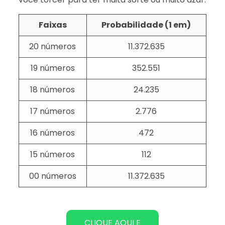
Faixas
Probabilidade (1 em)
20 números
11.372.635
19 números
352.551
18 números
24.235
17 números
2.776
16 números
472
15 números
112
00 números
11.372.635
CLIQUE AQUI E