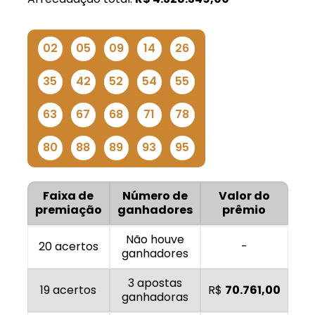
02
05
09
14
26
35
42
52
54
55
63
67
68
71
78
80
88
89
93
95
Faixa de
Número de
Valor do
premiação
ganhadores
prêmio
Não houve
20 acertos
-
ganhadores
3 apostas
19 acertos
R$
70.761,00
ganhadoras