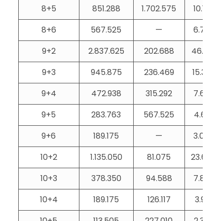
8+5
851.288
1.702.575
10.134
8+6
567.525
—
6.756
9+2
2.837.625
202.688
46.140
9+3
945.875
236.469
15.380
9+4
472.938
315.292
7.690
9+5
283.763
567.525
4.614
9+6
189.175
—
3.076
10+2
1.135.050
81.075
23.647
10+3
378.350
94.588
7.882
10+4
189.175
126.117
3.941
10+5
113.505
227.010
2.365