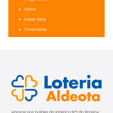
Quina
Super Sete
Timemania
Aposte nos bolões da lotérica Nº1 do Brasil e