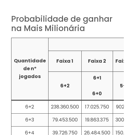
Probabilidade de ganhar
na Mais Milionária
C
Quantidade
Faixa 1
Faixa 2
Faixa 3
de nº
jogados
6+1
6+2
5+2
6+0
6+2
238.360.500
17.025.750
902.881
6+3
79.453.500
19.863.375
300.960
6+4
39.726.750
26.484.500
150.480