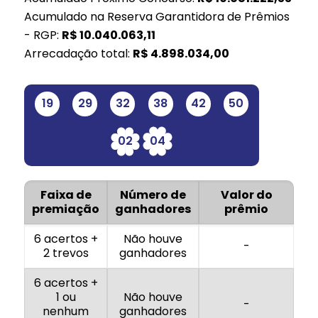
Acumulado na Reserva Garantidora de Prêmios
- RGP:
R$
10.040.063,11
Arrecadação total:
R$
4.898.034,00
19
29
32
38
42
50
02
04
Faixa de
Número de
Valor do
premiação
ganhadores
prêmio
6 acertos +
Não houve
-
2 trevos
ganhadores
6 acertos +
1 ou
Não houve
-
nenhum
ganhadores