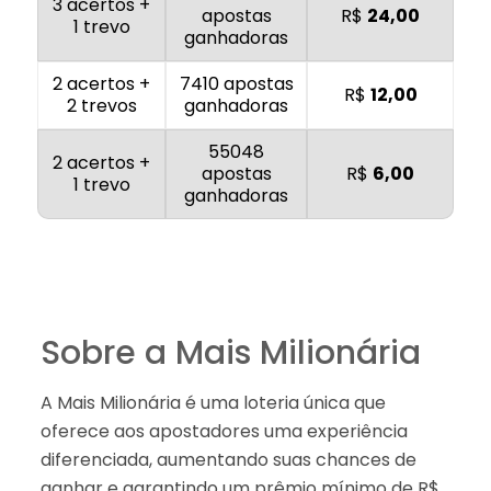
3 acertos +
apostas
R$
24,00
1 trevo
ganhadoras
2 acertos +
7410 apostas
R$
12,00
2 trevos
ganhadoras
55048
2 acertos +
apostas
R$
6,00
1 trevo
ganhadoras
Sobre a Mais Milionária
A Mais Milionária é uma loteria única que
oferece aos apostadores uma experiência
diferenciada, aumentando suas chances de
ganhar e garantindo um prêmio mínimo de R$