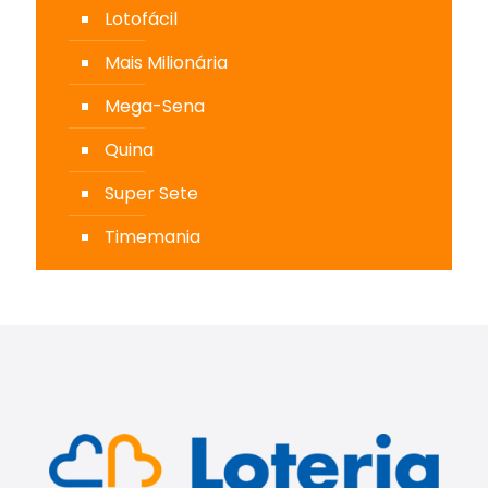
Lotofácil
Mais Milionária
Mega-Sena
Quina
Super Sete
Timemania