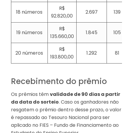
R$
18 números
2.697
139
92.820,00
R$
19 números
1.845
105
135.660,00
R$
20 números
1.292
81
193.800,00
Recebimento do prêmio
Os prêmios têm
validade de 90 dias a partir
da data do sorteio
. Caso os ganhadores não
resgatem o prêmio dentro desse prazo, o valor
é repassado ao Tesouro Nacional para ser
aplicado no FIES – Fundo de Financiamento ao
Estudante do Ensino Superior.