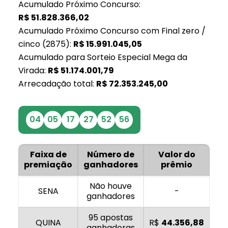
Acumulado Próximo Concurso:
R$
51.828.366,02
Acumulado Próximo Concurso com Final zero /
cinco (2875):
R$
15.991.045,05
Acumulado para Sorteio Especial Mega da
Virada:
R$
51.174.001,79
Arrecadação total:
R$
72.353.245,00
04
05
17
27
52
56
Faixa de
Número de
Valor do
premiação
ganhadores
prêmio
Não houve
SENA
-
ganhadores
95 apostas
QUINA
R$
44.356,88
ganhadoras