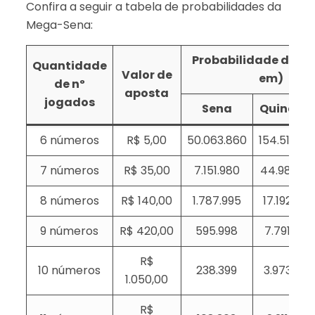
Confira a seguir a tabela de probabilidades da
Mega-Sena:
Probabilidade de ace
Quantidade
Valor de
em)
de nº
aposta
jogados
Sena
Quina
6 números
R$ 5,00
50.063.860
154.518
7 números
R$ 35,00
7.151.980
44.981
8 números
R$ 140,00
1.787.995
17.192
9 números
R$ 420,00
595.998
7.791
R$
10 números
238.399
3.973
1.050,00
R$