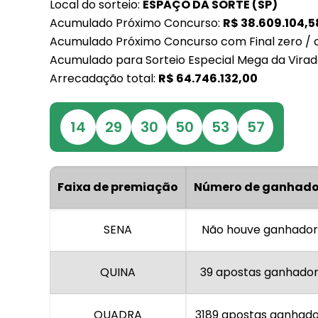
Local do sorteio:
ESPAÇO DA SORTE (SP)
Acumulado Próximo Concurso:
R$
38.609.104,5
Acumulado Próximo Concurso com Final zero / 
Acumulado para Sorteio Especial Mega da Virad
Arrecadação total:
R$
64.746.132,00
14
29
30
50
53
57
Faixa de premiação
Número de ganhado
SENA
Não houve ganhador
QUINA
39 apostas ganhado
QUADRA
3189 apostas ganhad