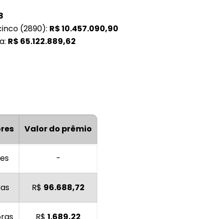
8
cinco (2890):
R$
10.457.090,90
a:
R$
65.122.889,62
res
Valor do prêmio
es
-
ras
R$
96.688,72
oras
R$
1.689,22