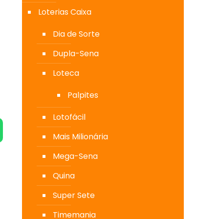
Loterias Caixa
Dia de Sorte
Dupla-Sena
Loteca
Palpites
Lotofácil
Mais Milionária
Mega-Sena
Quina
Super Sete
Timemania