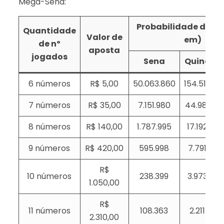
Mega-Sena:
Probabilidade de ace
Quantidade
Valor de
em)
de nº
aposta
jogados
Sena
Quina
6 números
R$ 5,00
50.063.860
154.518
7 números
R$ 35,00
7.151.980
44.981
8 números
R$ 140,00
1.787.995
17.192
9 números
R$ 420,00
595.998
7.791
R$
10 números
238.399
3.973
1.050,00
R$
11 números
108.363
2.211
2.310,00