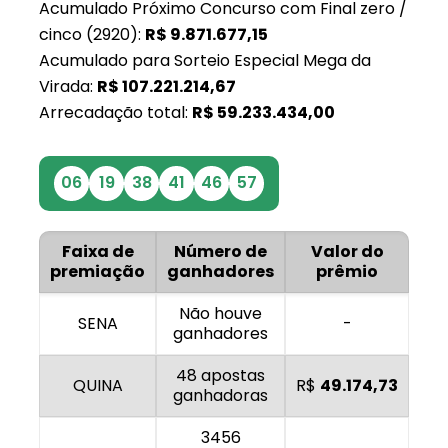
Acumulado Próximo Concurso com Final zero /
cinco (2920):
R$
9.871.677,15
Acumulado para Sorteio Especial Mega da
Virada:
R$
107.221.214,67
Arrecadação total:
R$
59.233.434,00
06
19
38
41
46
57
Faixa de
Número de
Valor do
premiação
ganhadores
prêmio
Não houve
SENA
-
ganhadores
48 apostas
QUINA
R$
49.174,73
ganhadoras
3456