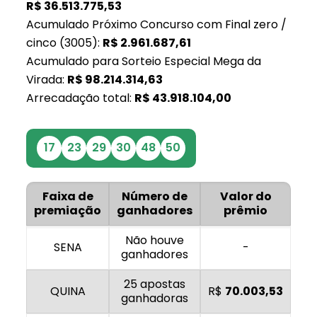
R$
36.513.775,53
Acumulado Próximo Concurso com Final zero /
cinco (3005):
R$
2.961.687,61
Acumulado para Sorteio Especial Mega da
Virada:
R$
98.214.314,63
Arrecadação total:
R$
43.918.104,00
17
23
29
30
48
50
Faixa de
Número de
Valor do
premiação
ganhadores
prêmio
Não houve
SENA
-
ganhadores
25 apostas
QUINA
R$
70.003,53
ganhadoras