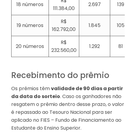
R$
18 números
2.697
139
111.384,00
R$
19 números
1.845
105
162.792,00
R$
20 números
1.292
81
232.560,00
Recebimento do prêmio
Os prêmios têm
validade de 90 dias a partir
da data do sorteio
. Caso os ganhadores não
resgatem o prêmio dentro desse prazo, o valor
é repassado ao Tesouro Nacional para ser
aplicado no FIES – Fundo de Financiamento ao
Estudante do Ensino Superior.