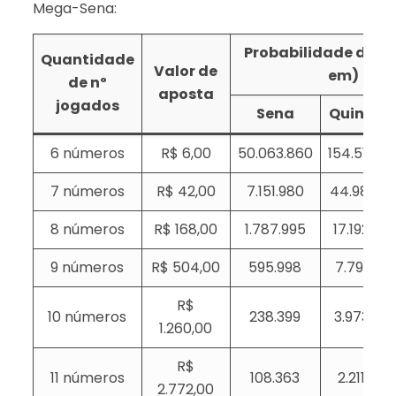
Mega-Sena:
Probabilidade de ac
Quantidade
Valor de
em)
de nº
aposta
jogados
Sena
Quina
6 números
R$ 6,00
50.063.860
154.518
7 números
R$ 42,00
7.151.980
44.981
8 números
R$ 168,00
1.787.995
17.192
9 números
R$ 504,00
595.998
7.791
R$
10 números
238.399
3.973
1.260,00
R$
11 números
108.363
2.211
2.772,00