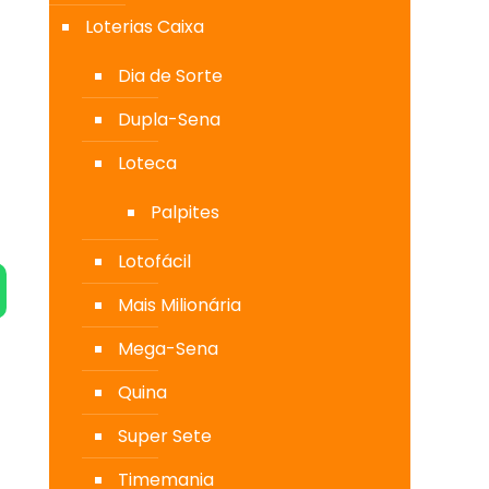
Loterias Caixa
Dia de Sorte
Dupla-Sena
Loteca
Palpites
Lotofácil
Mais Milionária
Mega-Sena
Quina
Super Sete
Timemania