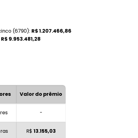
0
cinco (6790):
R$
1.207.466,86
:
R$
9.953.481,28
ores
Valor do prêmio
res
-
oras
R$
13.155,03