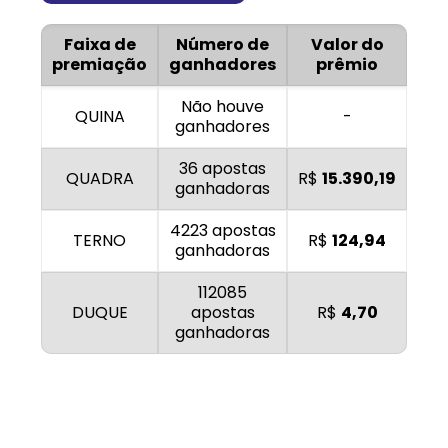
Faixa de
Número de
Valor do
premiação
ganhadores
prêmio
Não houve
QUINA
-
ganhadores
36 apostas
QUADRA
R$
15.390,19
ganhadoras
4223 apostas
TERNO
R$
124,94
ganhadoras
112085
DUQUE
apostas
R$
4,70
ganhadoras